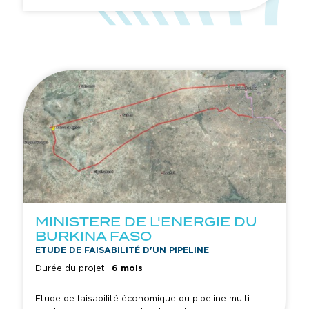
au Burkina Faso (construction de deux réservoirs
de 30 000 m³ chacun pour le stockage de diesel
et sans plomb, connexion aux installations
existantes, construction d'une station de pompage
et d’un nouveau poste de chargement camion)
MINISTERE DE L'ENERGIE DU
BURKINA FASO
ETUDE DE FAISABILITÉ D'UN PIPELINE
Durée du projet:
6 mois
Etude de faisabilité économique du pipeline multi