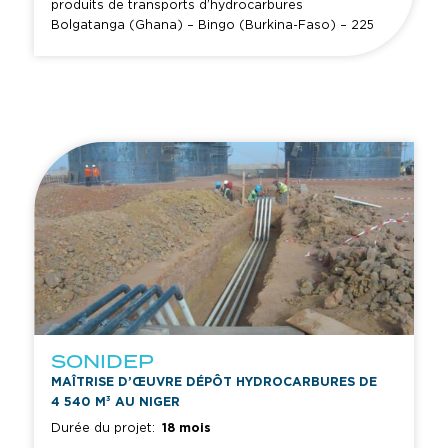
produits de transports d’hydrocarbures
Bolgatanga (Ghana) – Bingo (Burkina-Faso) – 225
kms – 18’’ suivi de l’Avant Projet Sommaire (APS).
SONIDEP
MAÎTRISE D’ŒUVRE DÉPÔT HYDROCARBURES DE
4 540 M³ AU NIGER
Durée du projet:
18 mois